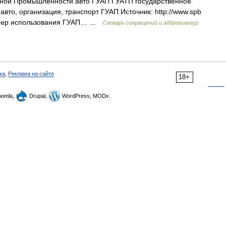
рной Промышленности авто ГУАП ГУАТП государственное
вто, организация, транспорт ГУАП Источник: http://www.spb
ример использования ГУАП… …
Словарь сокращений и аббревиатур
ка
,
Реклама на сайте
18+
omla,
Drupal,
WordPress, MODx.