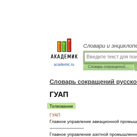
Словари и энциклоп
academic.ru
Словарь сокращений русского языка
Словарь сокращений русско
ГУАП
Толкование
ГУАП
Главное
управление
авиационной
промыш
————————
Главное
управление
азотной
промышленн