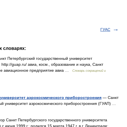
ГУАС
х словарях:
т Петербургский государственный университет
tp://guap.ru/​ авиа, косм., образование и наука, Санкт
ное авиационное предприятие авиа …
Словарь сокращений и
 университет аэрокосмического приборостроения
— Санкт
ый университет аэрокосмического приборостроения (ГУАП) …
ор Санкт Петербургского государственного университета
 июня 1999 г.; родился 15 марта 1947 г. в г. Ленинграде;