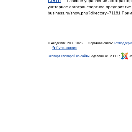
ГУАТП
— Главное управление автотракто
унитарное автотранспортное предприятие а
business.ru/show.php?directory=71181 П
© Академик, 2000-2026
Обратная связь:
Техподдерж
👣 Путешествия
Экспорт словарей на сайты
, сделанные на PHP,
Jo