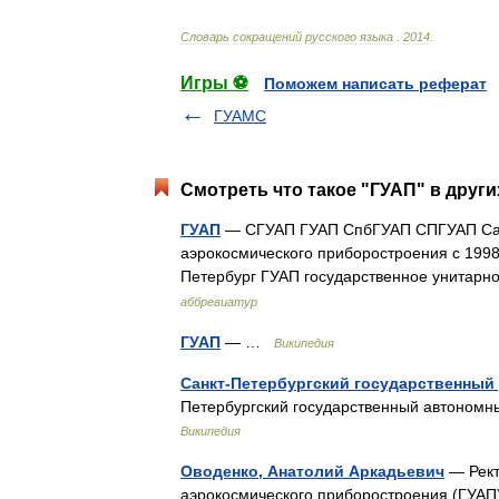
Словарь
сокращений
русского
языка
.
2014
.
Игры ⚽
Поможем написать реферат
ГУАМС
Смотреть что такое "ГУАП" в други
ГУАП
— СГУАП ГУАП СпбГУАП СПГУАП Санк
аэрокосмического приборостроения с 1998 ht
Петербург ГУАП государственное унитар
аббревиатур
ГУАП
— …
Википедия
Санкт-Петербургский государственный
Петербургский государственный автономн
Википедия
Оводенко, Анатолий Аркадьевич
— Рект
аэрокосмического приборостроения (ГУАП) с