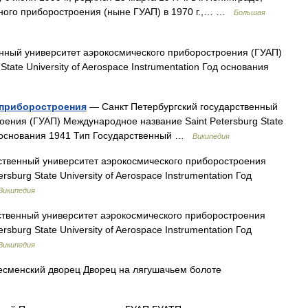
нного приборостроения (ныне ГУАП) в 1970 г.,… …
Большая
нный университет аэрокосмического приборостроения (ГУАП)
tate University of Aerospace Instrumentation Год основания
 приборостроения
— Санкт Петербургский государственный
оения (ГУАП) Международное название Saint Petersburg State
Год основания 1941 Тип Государственный …
Википедия
ственный университет аэрокосмического приборостроения
burg State University of Aerospace Instrumentation Год
Википедия
ственный университет аэрокосмического приборостроения
burg State University of Aerospace Instrumentation Год
Википедия
сменский дворец Дворец на лягушачьем болоте