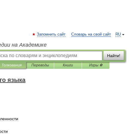
Запомнить сайт
Словарь на свой сайт
RU
едии на Академике
Найти!
Толкования
Переводы
Книги
Игры ⚽
го языка
ленности
ости